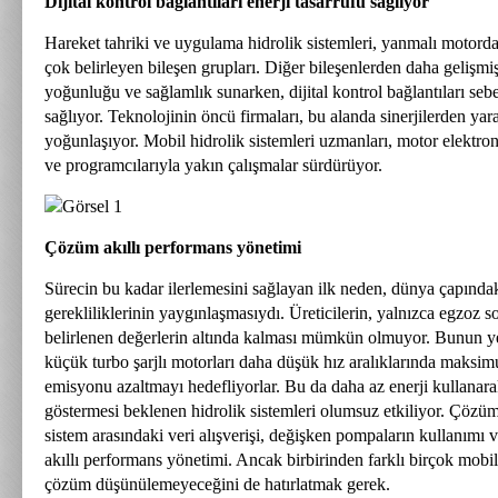
Dijital kontrol bağlantıları enerji tasarrufu sağlıyor
Hareket tahriki ve uygulama hidrolik sistemleri, yanmalı motord
çok belirleyen bileşen grupları. Diğer bileşenlerden daha gelişmiş
yoğunluğu ve sağlamlık sunarken, dijital kontrol bağlantıları sebe
sağlıyor. Teknolojinin öncü firmaları, bu alanda sinerjilerden ya
yoğunlaşıyor. Mobil hidrolik sistemleri uzmanları, motor elektroni
ve programcılarıyla yakın çalışmalar sürdürüyor.
Çözüm akıllı performans yönetimi
Sürecin bu kadar ilerlemesini sağlayan ilk neden, dünya çapınd
gerekliliklerinin yaygınlaşmasıydı. Üreticilerin, yalnızca egzoz 
belirlenen değerlerin altında kalması mümkün olmuyor. Bunun ye
küçük turbo şarjlı motorları daha düşük hız aralıklarında maksim
emisyonu azaltmayı hedefliyorlar. Bu da daha az enerji kullanar
göstermesi beklenen hidrolik sistemleri olumsuz etkiliyor. Çözüm
sistem arasındaki veri alışverişi, değişken pompaların kullanımı
akıllı performans yönetimi. Ancak birbirinden farklı birçok mobil 
çözüm düşünülemeyeceğini de hatırlatmak gerek.