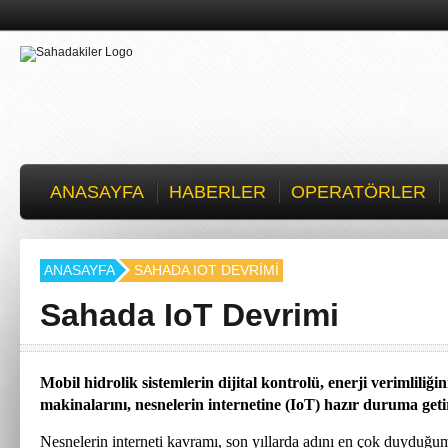
ANASAYFA
HABERLER
OPERATÖRLER
ANASAYFA
SAHADA IOT DEVRIMI
Sahada IoT Devrimi
Mobil hidrolik sistemlerin dijital kontrolü, enerji verimliliğin
makinalarını, nesnelerin internetine (IoT) hazır duruma geti
Nesnelerin interneti kavramı, son yıllarda adını en çok duyduğ