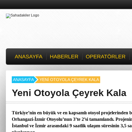
ANASAYFA
HABERLER
OPERATÖRLER
ANASAYFA
YENI OTOYOLA ÇEYREK KALA
Yeni Otoyola Çeyrek Kala
Türkiye’nin en büyük ve en kapsamlı otoyol projelerinden b
Orhangazi-İzmir Otoyolu’nun 3’te 2’si tamamlandı. Projenin
İstanbul ve İzmir arasındaki 9 saatlik ulaşım süresinin 3,5 saa