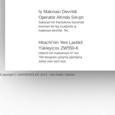
İş Makinası Devrildi
Operatör Altında Sıkıştı
Sakarya’nın Pamukova ilçesinde
bulunan bir taş ocağında iş
makinası devrildi. Ter...
Hitachi’nin Yeni Lastikli
Yükleyicisi ZW550-6
Hitachi’nin maksimum 47 bin
780 kilogram çalışma ağırlığına
sahip olan yeni last...
Copyright ©
SAHADAKİLER
2014 - Her Hakkı Saklıdır.