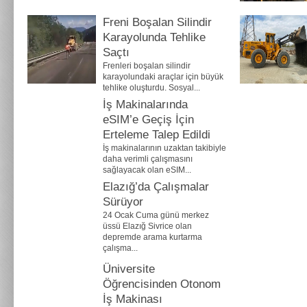
Freni Boşalan Silindir
Karayolunda Tehlike
Saçtı
Frenleri boşalan silindir
karayolundaki araçlar için büyük
tehlike oluşturdu. Sosyal...
İş Makinalarında
eSIM’e Geçiş İçin
Erteleme Talep Edildi
İş makinalarının uzaktan takibiyle
daha verimli çalışmasını
sağlayacak olan eSIM...
Elazığ’da Çalışmalar
Sürüyor
24 Ocak Cuma günü merkez
üssü Elazığ Sivrice olan
depremde arama kurtarma
çalışma...
Üniversite
Öğrencisinden Otonom
İş Makinası