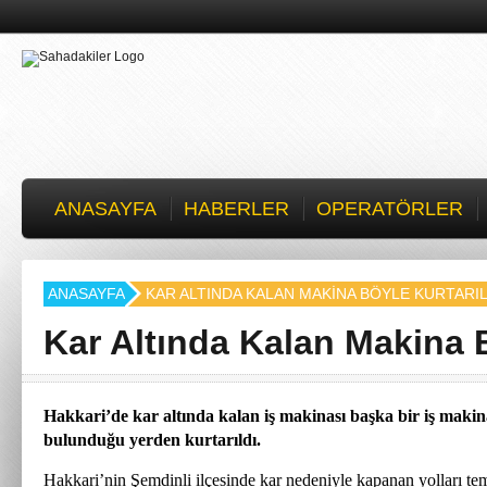
ANASAYFA
HABERLER
OPERATÖRLER
ANASAYFA
KAR ALTINDA KALAN MAKINA BÖYLE KURTARIL
Kar Altında Kalan Makina B
Hakkari’de kar altında kalan iş makinası başka bir iş makin
bulunduğu yerden kurtarıldı.
Hakkari’nin Şemdinli ilçesinde kar nedeniyle kapanan yolları te