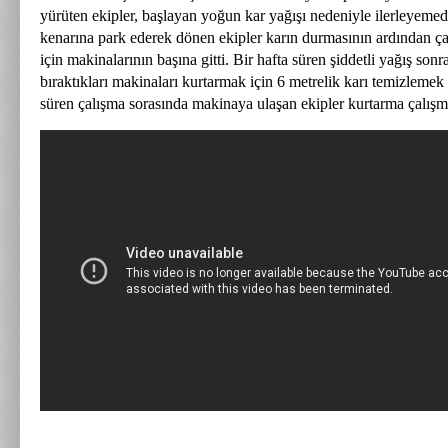
yürüten ekipler, başlayan yoğun kar yağışı nedeniyle ilerleyemedi
kenarına park ederek dönen ekipler karın durmasının ardından 
için makinalarının başına gitti. Bir hafta süren şiddetli yağış sonr
bıraktıkları makinaları kurtarmak için 6 metrelik karı temizlemek
süren çalışma sorasında makinaya ulaşan ekipler kurtarma çalışma