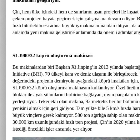
makinaları geliştiriyor.
Çin, hem ülke içindeki hem de sınırlarını aşan projeleri ile inşaa
çeken projeleri hayata geçirmek için çalışmalara devam ediyor. 
hızlı bitirilebilmesi adına büyük iş makinalarına olan ihtiyacı da a
anlamda yeni makina geliştirme anlamında da önemli adımlar atı
SLJ900/32 köprü oluşturma makinası
Bu makinalardan biri Başkan Xi Jinping’in 2013 yılında başlattığ
Initiative (BRI), 70 ülkeyi kara ve deniz ulaşımı ile birleştirecek.
değerindeki projenin demiryolu ayağındaki köprü imalatları için
SLJ900/32 köprü oluşturma makinasını kullanılıyor. Özel üretim 
bloklar ile ayak sütunlarını birbirine bağlayan, rayın parçalarını k
yerleştiriyor. Tekerlekli olan makina, 92 metrelik her bir bölümü
yenisini almak için geri gidiyor. Tam yükte bile 5 km/s hızda har
büyük vinçlere gerek kalmıyor. 580 ton ağırlığa sahip olan makina
30.000 km uzunluğundaki hızlı tren projesi, Çin’in 2020 yılına
istediği öncelikli işler arasında yer alıyor.