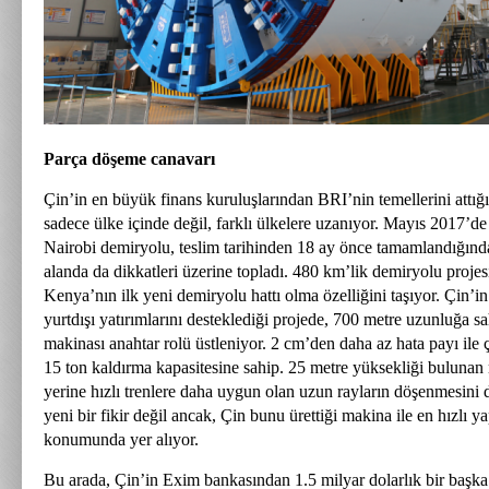
Parça döşeme canavarı
Çin’in en büyük finans kuruluşlarından BRI’nin temellerini attığı 
sadece ülke içinde değil, farklı ülkelere uzanıyor. Mayıs 2017
Nairobi demiryolu, teslim tarihinden 18 ay önce tamamlandığında
alanda da dikkatleri üzerine topladı. 480 km’lik demiryolu projes
Kenya’nın ilk yeni demiryolu hattı olma özelliğini taşıyor. Çin’
yurtdışı yatırımlarını desteklediği projede, 700 metre uzunluğa 
makinası anahtar rolü üstleniyor. 2 cm’den daha az hata payı ile
15 ton kaldırma kapasitesine sahip. 25 metre yüksekliği bulunan 
yerine hızlı trenlere daha uygun olan uzun rayların döşenmesini d
yeni bir fikir değil ancak, Çin bunu ürettiği makina ile en hızlı y
konumunda yer alıyor.
Bu arada, Çin’in Exim bankasından 1.5 milyar dolarlık bir başka