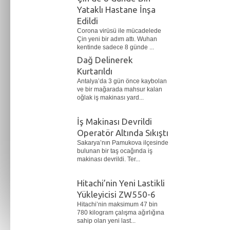
Yataklı Hastane İnşa
Edildi
Corona virüsü ile mücadelede
Çin yeni bir adım attı. Wuhan
kentinde sadece 8 günde ...
Dağ Delinerek
Kurtarıldı
Antalya’da 3 gün önce kaybolan
ve bir mağarada mahsur kalan
oğlak iş makinası yard...
İş Makinası Devrildi
Operatör Altında Sıkıştı
Sakarya’nın Pamukova ilçesinde
bulunan bir taş ocağında iş
makinası devrildi. Ter...
Hitachi’nin Yeni Lastikli
Yükleyicisi ZW550-6
Hitachi’nin maksimum 47 bin
780 kilogram çalışma ağırlığına
sahip olan yeni last...