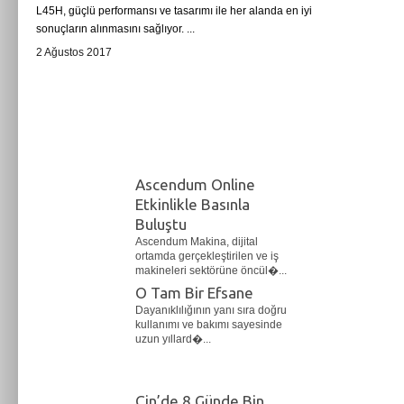
L45H, güçlü performansı ve tasarımı ile her alanda en iyi
sonuçların alınmasını sağlıyor. ...
2 Ağustos 2017
Ascendum Online
Etkinlikle Basınla
Buluştu
Ascendum Makina, dijital
ortamda gerçekleştirilen ve iş
makineleri sektörüne öncül�...
O Tam Bir Efsane
Dayanıklılığının yanı sıra doğru
kullanımı ve bakımı sayesinde
uzun yıllard�...
Çin’de 8 Günde Bin