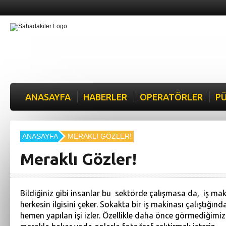
ANASAYFA
HABERLER
OPERATÖRLER
PÜ
ANASAYFA
MERAKLI GÖZLER!
Meraklı Gözler!
Bildiğiniz gibi insanlar bu sektörde çalışmasa da, iş ma
herkesin ilgisini çeker. Sokakta bir iş makinası çalıştığınd
hemen yapılan işi izler. Özellikle daha önce görmediğimiz