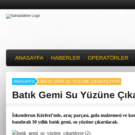
ANASAYFA
HABERLER
OPERATÖRLER
ANASAYFA
BATIK GEMI SU YÜZÜNE ÇIKARTILIYOR
Batık Gemi Su Yüzüne Çıka
İskenderun Körfezi’nde, araç parçası, gıda malzemesi ve ko
bandıralı 30 yıllık batık gemi, su yüzüne çıkarılacak.