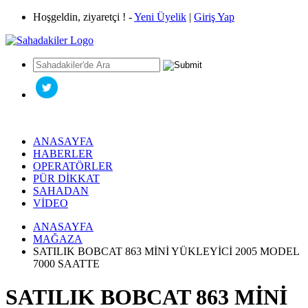
Hoşgeldin, ziyaretçi ! -
Yeni Üyelik
|
Giriş Yap
ANASAYFA
HABERLER
OPERATÖRLER
PÜR DİKKAT
SAHADAN
VİDEO
ANASAYFA
MAĞAZA
SATILIK BOBCAT 863 MİNİ YÜKLEYİCİ 2005 MODEL
7000 SAATTE
SATILIK BOBCAT 863 MİNİ