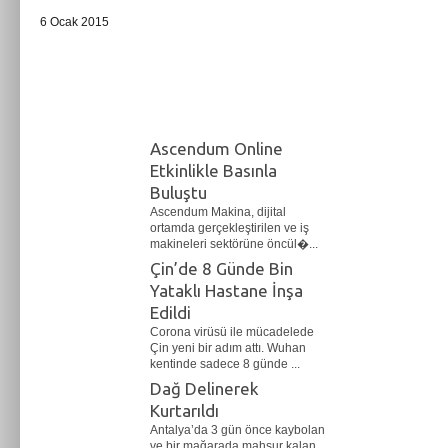
6 Ocak 2015
Ascendum Online
Etkinlikle Basınla
Buluştu
Ascendum Makina, dijital
ortamda gerçekleştirilen ve iş
makineleri sektörüne öncül�...
Çin’de 8 Günde Bin
Yataklı Hastane İnşa
Edildi
Corona virüsü ile mücadelede
Çin yeni bir adım attı. Wuhan
kentinde sadece 8 günde ...
Dağ Delinerek
Kurtarıldı
Antalya’da 3 gün önce kaybolan
ve bir mağarada mahsur kalan