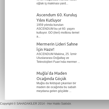
oğlak iş makinası yard...
Ascendum 60. Kuruluş
Yılını Kutluyor
1959 yılında kurulan
ASCENDUM bu yıl 60. yaşını
kutluyor. GO (ileri) mottosu temel
a...
Mermerin Lideri Sahne
İçin Hazır!
ASCENDUM Makina, 25. İzmir
Uluslararası Doğaltaş ve
Teknolojileri Fuarı’nda mermer ...
Muğla’da Maden
Ocağında Göçük
Muğla da feldspat çıkarılan bir
maden de ocağında bu sabah
meydana gelen göçükte ...
Copyright ©
SAHADAKİLER
2014 - Her Hakkı Saklıdır.